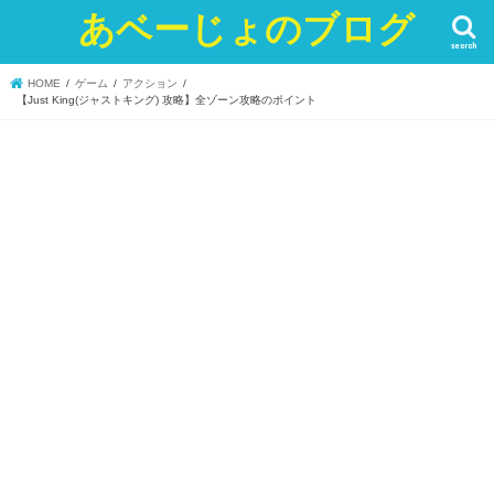
あベーじょのブログ
search
HOME
ゲーム
アクション
【Just King(ジャストキング) 攻略】全ゾーン攻略のポイント