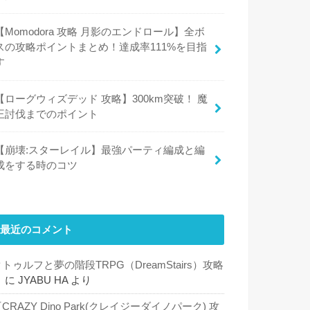
【Momodora 攻略 月影のエンドロール】全ボ
スの攻略ポイントまとめ！達成率111%を目指
す
【ローグウィズデッド 攻略】300km突破！ 魔
王討伐までのポイント
【崩壊:スターレイル】最強パーティ編成と編
成をする時のコツ
最近のコメント
トゥルフと夢の階段TRPG（DreamStairs）攻略
５
に
JYABU HA
より
CRAZY Dino Park(クレイジーダイノパーク) 攻