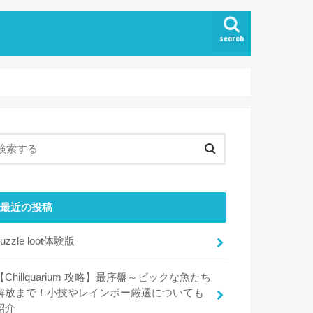
search
最近の投稿
puzzle loot体験版
【Chillquarium 攻略】最序盤～ビックな魚たち
解放まで！小技やレインボー厳選についても
紹介