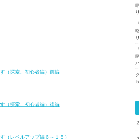
『
『
ます（探索、初心者編）前編
ク
ます（探索、初心者編）後編
ます（レベルアップ編６～１５）