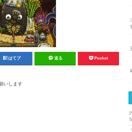
はてブ
送る
Pocket
願いします
ク
『