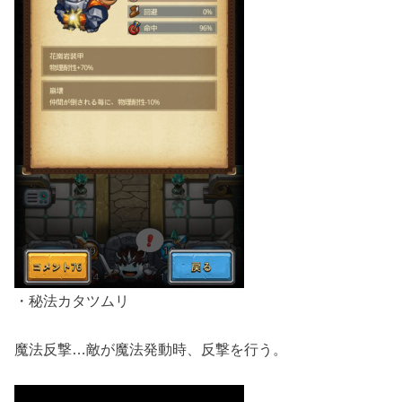
・秘法カタツムリ
魔法反撃…敵が魔法発動時、反撃を行う。