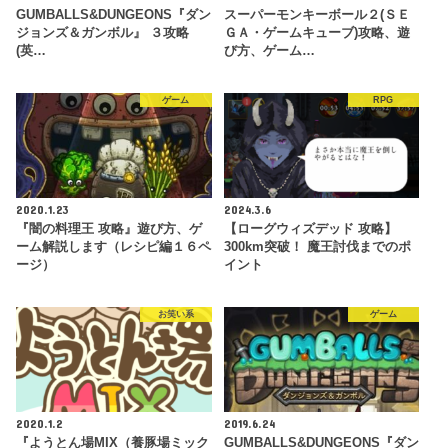
GUMBALLS&DUNGEONS『ダン
スーパーモンキーボール２(ＳＥ
ジョンズ＆ガンボル』 ３攻略
ＧＡ・ゲームキューブ)攻略、遊
(英…
び方、ゲーム…
ゲーム
RPG
2020.1.23
2024.3.6
『闇の料理王 攻略』遊び方、ゲ
【ローグウィズデッド 攻略】
ーム解説します（レシピ編１６ペ
300km突破！ 魔王討伐までのポ
ージ）
イント
お笑い系
ゲーム
2020.1.2
2019.6.24
『ようとん場MIX（養豚場ミック
GUMBALLS&DUNGEONS『ダン