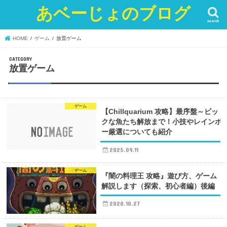
あベーじょのブログ
search
HOME
ゲーム
放置ゲーム
放置ゲーム
ゲーム
【Chillquarium 攻略】最序盤～ビッ
クな魚たち解放まで！小技やレインボ
ー厳選についても紹介
2025.09.11
ゲーム
『闇の料理王 攻略』遊び方、ゲーム
解説します（探索、初心者編）後編
2020.10.27
ゲーム