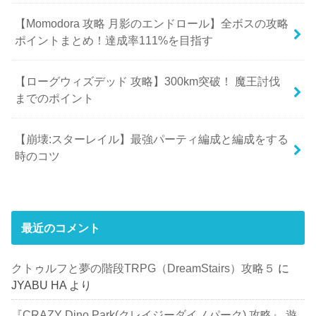
【Momodora 攻略 月影のエンドロール】全ボスの攻略
ポイントまとめ！達成率111%を目指す
【ローグウィズデッド 攻略】300km突破！ 魔王討伐
までのポイント
【崩壊:スターレイル】最強パーティ編成と編成をする
時のコツ
最近のコメント
クトゥルフと夢の階段TRPG（DreamStairs）攻略５
に
JYABU HA
より
『CRAZY Dino Park(クレイジーダイノパーク) 攻略』 遊