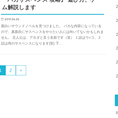
ム解説します
2019.06.06
面白いサウンドノベルを見つけました。 バカな内容になっている
ので、真面目にサスペンスをやりたい人には向いてないかもしれま
せん。 主人公は、アホダと言う名前です（笑） １話はウ○コ、２
話は痔のサスペンスになります(笑) 下…
1
2
>