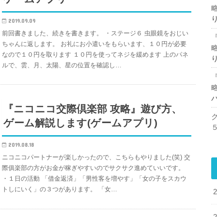
2019.09.09
前回書きました、続きを書きます。 ・ステージ６ 虫眼鏡をおじい
『
ちゃんに返します。 お礼にお小遣いをもらいます、１０円が必要
なので１０円を取ります １０円を使ってネジを緩めます 上のパネ
ルで、雲、月、太陽、星の位置を確認し…
『
『ニコニコ交際倶楽部 攻略』遊び方、
ク
ゲーム解説します(ゲームアプリ)
2019.08.18
ニコニコパートナーが楽しかったので、こちらもやりました(笑) 交
際俱楽部の方がお金が稼ぎやすいのでサクサク進めていいです。
・１日の活動 「借金返済」「男性客を増やす」「女の子をスカウ
トしにいく」の３つがあります。 「女…