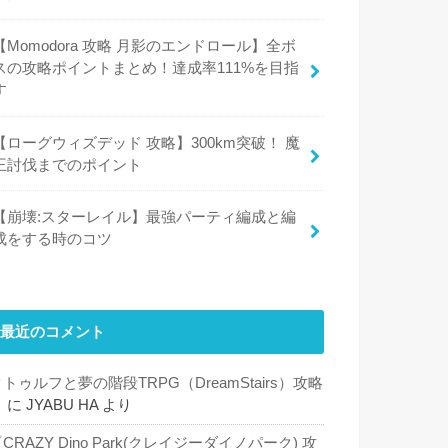
【Momodora 攻略 月影のエンドロール】全ボ
スの攻略ポイントまとめ！達成率111%を目指
す
【ローグウィズデッド 攻略】300km突破！ 魔
王討伐までのポイント
【崩壊:スターレイル】最強パーティ編成と編
成をする時のコツ
最近のコメント
トゥルフと夢の階段TRPG（DreamStairs）攻略
５
に
JYABU HA
より
CRAZY Dino Park(クレイジーダイノパーク) 攻