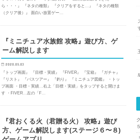
ら・・・』 『ネタの種類』 『クリアをすると…』 『ネタの種類
（クリア後）』 面白い放置ゲー…
『ミニチュア水族館 攻略』遊び方、ゲ
ーム解説します
2020.05.03
『トップ画面』 『目標・実績』 『FIVER』 『宝箱』 『ガチャ』
『リスト』 『バスツアー』 『釣り』 『ミニチュア図鑑』 ・トッ
プ画面 ・目標・実績…右上「目標・実績」をタップすると開けま
す ・FIVER…左の「F…
ク
『君おくる火（君贈る火） 攻略』遊び
方、ゲーム解説します(ステージ６〜８)
ゲームアプリ
『