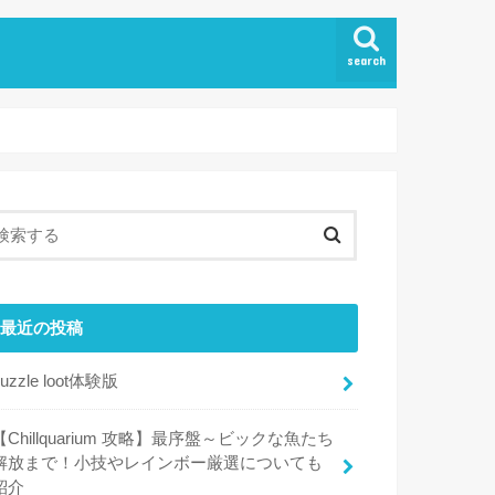
search
最近の投稿
puzzle loot体験版
【Chillquarium 攻略】最序盤～ビックな魚たち
解放まで！小技やレインボー厳選についても
紹介