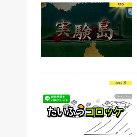
RPG
お笑い系