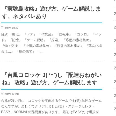
『実験島攻略』遊び方、ゲーム解説しま
す、ネタバレあり
2019.08.10
目次 『拠点』 『ドア』 『作業台』 『自転車』 『コンロ』 『ベッ
ド』 『記憶』 『ゲーム説明』 『探索』 『序盤の素材集め』
『物々交換』 『中盤の素材集め』 『終盤の素材集め』 『死んだ場
合は…』 『島の果て』 『…
『台風コロッケ J( ‘ｰ`)し「配達おねがい
ね」 攻略』遊び方、ゲーム解説します
2019.07.28
台風が凄い時に、コロッケを宅配するゲームです(笑) 単純なゲーム
なんですが、楽しくてクリアしました(笑) ・ステージセレクト
EASY、NORMALの難易度があります。 最初はEASYだけ選択が