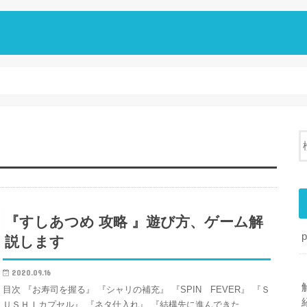
『すしあつめ 攻略 』遊び方、ゲーム解
説します
2020.09.16
目次 『お寿司を握る』 『シャリの補充』 『SPIN FEVER』 『Ｓ
ＵＳＨＩカプセル』 『ネタ仕入れ』 『結構先に進んできた