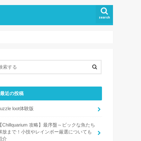
search
最近の投稿
puzzle loot体験版
【Chillquarium 攻略】最序盤～ビックな魚たち
解放まで！小技やレインボー厳選についても
紹介