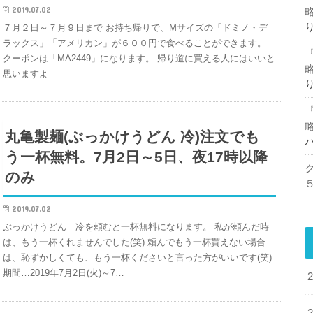
2019.07.02
７月２日～７月９日まで お持ち帰りで、Mサイズの「ドミノ・デ
ラックス」「アメリカン」が６００円で食べることができます。
『
クーポンは「MA2449」になります。 帰り道に買える人にはいいと
思いますよ
『
丸亀製麺(ぶっかけうどん 冷)注文でも
う一杯無料。7月2日～5日、夜17時以降
ク
のみ
2019.07.02
ぶっかけうどん 冷を頼むと一杯無料になります。 私が頼んだ時
は、もう一杯くれませんでした(笑) 頼んでもう一杯貰えない場合
は、恥ずかしくても、もう一杯くださいと言った方がいいです(笑)
期間…2019年7月2日(火)～7…