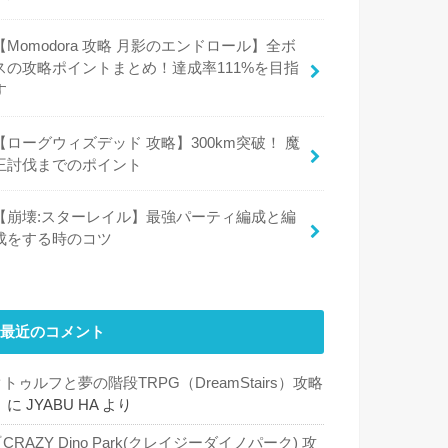
【Momodora 攻略 月影のエンドロール】全ボ
スの攻略ポイントまとめ！達成率111%を目指
す
【ローグウィズデッド 攻略】300km突破！ 魔
王討伐までのポイント
【崩壊:スターレイル】最強パーティ編成と編
成をする時のコツ
最近のコメント
トゥルフと夢の階段TRPG（DreamStairs）攻略
５
に
JYABU HA
より
CRAZY Dino Park(クレイジーダイノパーク) 攻