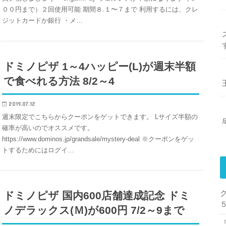
００円まで）２回使用可能 期間８.１〜７まで 利用するには、クレ
ジットカードか銀行 ・メ…
ドミノピザ 1～4ハッピー(L)が週末半額
で食べれる方法 8/2～4
2019.07.12
週末限定でこちらからクーポンをゲットできます。 Lサイズ半額の
確率が高いのでオススメです。
https://www.dominos.jp/grandsale/mystery-deal ※クーポンをゲッ
トするためにはログイ…
ク
ドミノピザ 国内600店舗達成記念 ドミ
ノデラックス(Ｍ)が600円 7/2～9まで
『