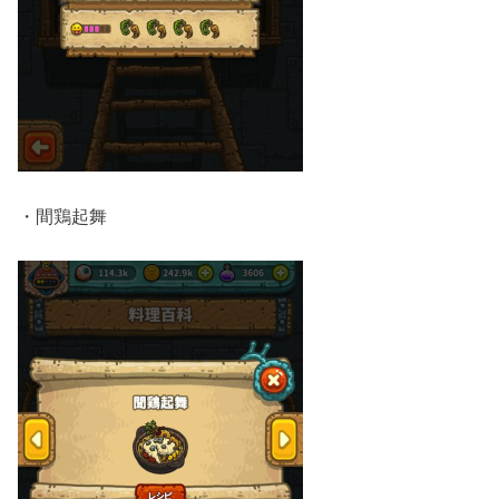
・間鶏起舞