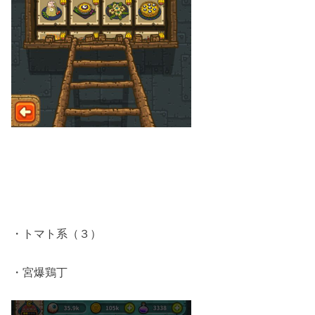
・トマト系（３）
・宮爆鶏丁