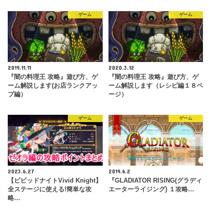
ゲーム
ゲーム
2019.11.11
2020.3.12
『闇の料理王 攻略』遊び方、ゲ
『闇の料理王 攻略』遊び方、ゲ
ーム解説します(お店ランクアッ
ーム解説します（レシピ編１８ペ
プ編）
ージ）
ゲーム
ゲーム
2023.6.27
2019.6.2
【ビビッドナイトVivid Knight】
『GLADIATOR RISING(グラディ
全ステージに使える!簡単な攻
エーターライジング) １攻略…
略…