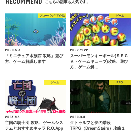
RECOMMEND
こちらの記事も人気です。
グローバルギア作品
ゲーム
2020.5.3
2022.11.22
『ミニチュア水族館 攻略』遊び
スーパーモンキーボール(ＳＥＧ
方、ゲーム解説します
Ａ・ゲームキューブ)攻略、遊び
方、ゲーム解…
ゲーム
RPG
2023.4.3
2020.4.8
亡国の騎士団 攻略、ゲームシス
クトゥルフと夢の階段
テムとおすすめキャラ R.O.App
TRPG（DreamStairs）攻略１