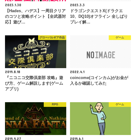
2023.1.30
2023.3.3
【Hades、ハデス】一周目クリア
ドラゴンクエストX(ドラクエ
のコツと攻略ポイント【全武器対
10、DQ10)オフライン 全しばり
応】遊び…
プレイ解…
グローバルギア作品
ゲーム
2019.8.18
2022.4.1
『ニコニコ交際倶楽部 攻略』遊
coincome(コインカム)がお金が
び方、ゲーム解説します(ゲーム
入るか確認してみた
アプリ)
RPG
ゲーム
2019.9.27
2019.6.1