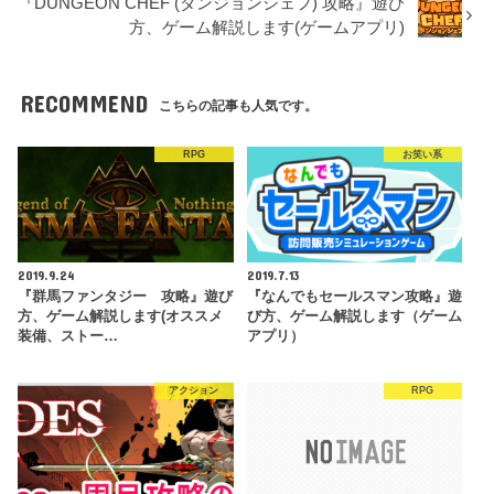
『DUNGEON CHEF (ダンジョンシェフ) 攻略』遊び
方、ゲーム解説します(ゲームアプリ)
RECOMMEND
こちらの記事も人気です。
RPG
お笑い系
2019.9.24
2019.7.13
『群馬ファンタジー 攻略』遊び
『なんでもセールスマン攻略』遊
方、ゲーム解説します(オススメ
び方、ゲーム解説します（ゲーム
装備、ストー…
アプリ）
アクション
RPG