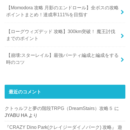
【Momodora 攻略 月影のエンドロール】全ボスの攻略
ポイントまとめ！達成率111%を目指す
【ローグウィズデッド 攻略】300km突破！ 魔王討伐
までのポイント
【崩壊:スターレイル】最強パーティ編成と編成をする
時のコツ
最近のコメント
クトゥルフと夢の階段TRPG（DreamStairs）攻略５
に
JYABU HA
より
『CRAZY Dino Park(クレイジーダイノパーク) 攻略』 遊